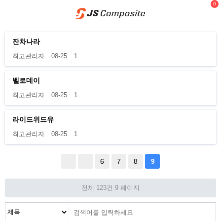
0
잔차나라
최고관리자
08-25
1
벨로데이
최고관리자
08-25
1
라이드위드유
최고관리자
08-25
1
6
7
8
9
전체 123건
9 페이지