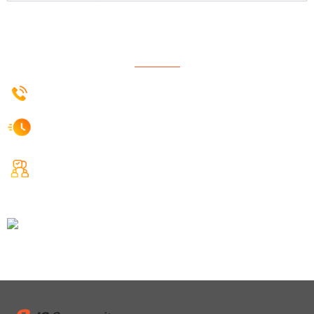
CUSTOMER CENTER
070-4820-2394~5
상담시간
평일 오전 09:00 ~ 오후 06:00
A/S센터
A/S문의는 게시판을 통해서만 받습니다.
A/S문의하기
a/s접수처
경남 양산시 웅상농공단지길18